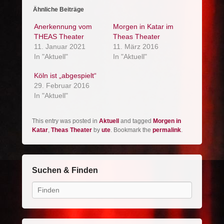
Ähnliche Beiträge
Anerkennung vom
Morgen in Katar im
THEAS Theater
Theas Theater
11. Januar 2021
11. März 2016
In "Aktuell"
In "Aktuell"
Köln ist „abgespielt“
29. Februar 2016
In "Aktuell"
This entry was posted in
Aktuell
and tagged
Morgen in
Katar
,
Theas Theater
by
ute
. Bookmark the
permalink
.
Suchen & Finden
Search