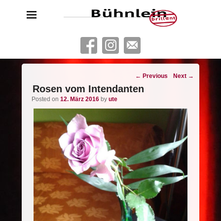
Bühnlein brillant
Freies Schauspielensemble aus Köln
Post
←
Previous
Next
→
navigation
Rosen vom Intendanten
Posted on
12. März 2016
by
ute