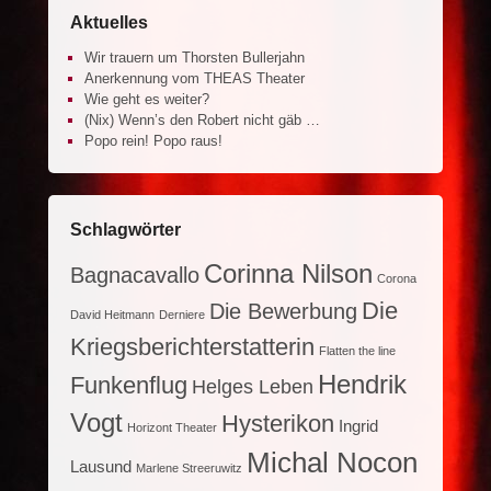
Aktuelles
Wir trauern um Thorsten Bullerjahn
Anerkennung vom THEAS Theater
Wie geht es weiter?
(Nix) Wenn’s den Robert nicht gäb …
Popo rein! Popo raus!
Schlagwörter
Corinna Nilson
Bagnacavallo
Corona
Die
Die Bewerbung
David Heitmann
Derniere
Kriegsberichterstatterin
Flatten the line
Hendrik
Funkenflug
Helges Leben
Vogt
Hysterikon
Ingrid
Horizont Theater
Michal Nocon
Lausund
Marlene Streeruwitz