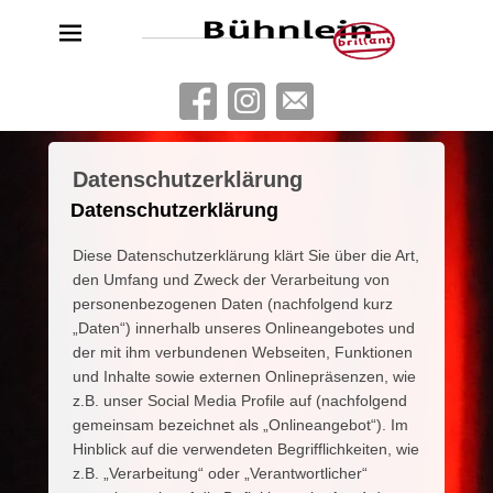
Bühnlein brillant
Freies Schauspielensemble aus Köln
Datenschutzerklärung
P
Datenschutzerklärung
o
s
Diese Datenschutzerklärung klärt Sie über die Art,
t
den Umfang und Zweck der Verarbeitung von
e
personenbezogenen Daten (nachfolgend kurz
d
„Daten“) innerhalb unseres Onlineangebotes und
o
der mit ihm verbundenen Webseiten, Funktionen
n
und Inhalte sowie externen Onlinepräsenzen, wie
2
z.B. unser Social Media Profile auf (nachfolgend
4
gemeinsam bezeichnet als „Onlineangebot“). Im
.
Hinblick auf die verwendeten Begrifflichkeiten, wie
M
z.B. „Verarbeitung“ oder „Verantwortlicher“