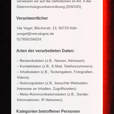
a
verweisen wir auf die Definitionen im Art. 4 der
i
Datenschutzgrundverordnung (DSGVO).
2
0
Verantwortlicher
1
Ute Vogel, Blücherstr. 13, 50733 Köln
8
uvogel@netcologne.de
b
017650156024
y
u
Arten der verarbeiteten Daten:
t
e
– Bestandsdaten (z.B., Namen, Adressen).
– Kontaktdaten (z.B., E-Mail, Telefonnummern).
– Inhaltsdaten (z.B., Texteingaben, Fotografien,
Videos).
– Nutzungsdaten (z.B., besuchte Webseiten,
Interesse an Inhalten, Zugriffszeiten).
– Meta-/Kommunikationsdaten (z.B., Geräte-
Informationen, IP-Adressen).
Kategorien betroffener Personen