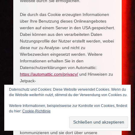
Website durch Sie ermöglichen.
Die durch das Cookie erzeugten Informationen
über Ihre Benutzung dieses Onlineangebotes
werden auf einem Server in den USA gespeichert.
Dabei können aus den verarbeiteten Daten
Nutzungsprofile der Nutzer erstellt werden, wobei
diese nur zu Analyse- und nicht zu
Werbezwecken eingesetzt werden. Weitere
Informationen erhalten Sie in den
Datenschutzerklärungen von Automattic:
https://automattic.com/privacy/
und Hinweisen zu
Jetpack-
Cookies:
https://jetpack.com/support/cookies/
.
Datenschutz und Cookies: Diese Website verwendet Cookies. Wenn du
die Website weiterhin nutzt, stimmst du der Verwendung von Cookies zu.
Onlinepräsenzen in sozialen Medien
Weitere Informationen, beispielsweise zur Kontrolle von Cookies, findest
du hier:
Cookie-Richtlinie
Wir unterhalten Onlinepräsenzen innerhalb
sozialer Netzwerke und Plattformen, um mit den
dort aktiven Kunden, Interessenten und Nutzern
kommunizieren und sie dort über unsere