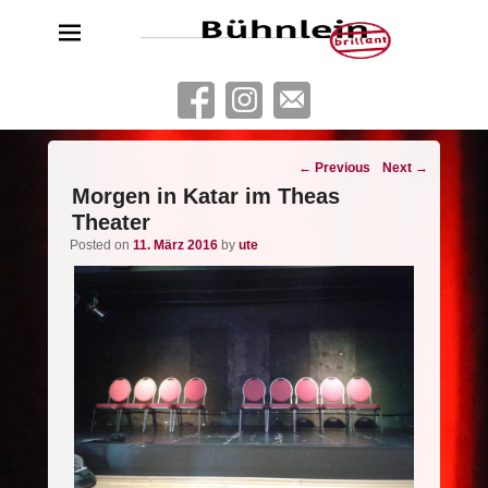
Bühnlein brillant
Freies Schauspielensemble aus Köln
Post
←
Previous
Next
→
navigation
Morgen in Katar im Theas
Theater
Posted on
11. März 2016
by
ute