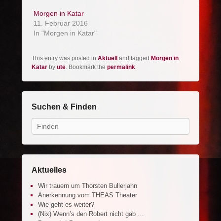
Morgen in Katar
11. Februar 2016
In "Morgen in Katar"
This entry was posted in
Aktuell
and tagged
Morgen in
Katar
by
ute
. Bookmark the
permalink
.
Suchen & Finden
Search
Aktuelles
Wir trauern um Thorsten Bullerjahn
Anerkennung vom THEAS Theater
Wie geht es weiter?
(Nix) Wenn’s den Robert nicht gäb …