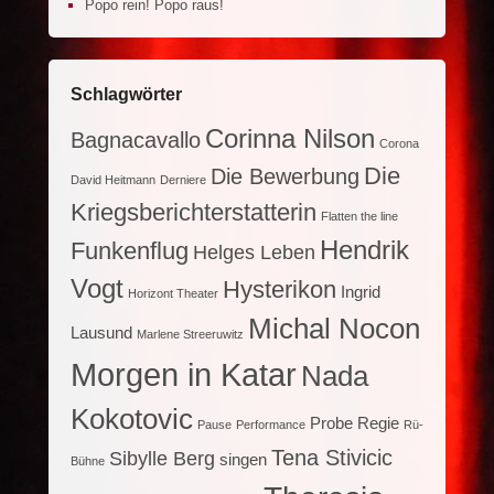
Popo rein! Popo raus!
Schlagwörter
Corinna Nilson
Bagnacavallo
Corona
Die
Die Bewerbung
David Heitmann
Derniere
Kriegsberichterstatterin
Flatten the line
Hendrik
Funkenflug
Helges Leben
Vogt
Hysterikon
Ingrid
Horizont Theater
Michal Nocon
Lausund
Marlene Streeruwitz
Morgen in Katar
Nada
Kokotovic
Probe
Regie
Pause
Performance
Rü-
Tena Stivicic
Sibylle Berg
singen
Bühne