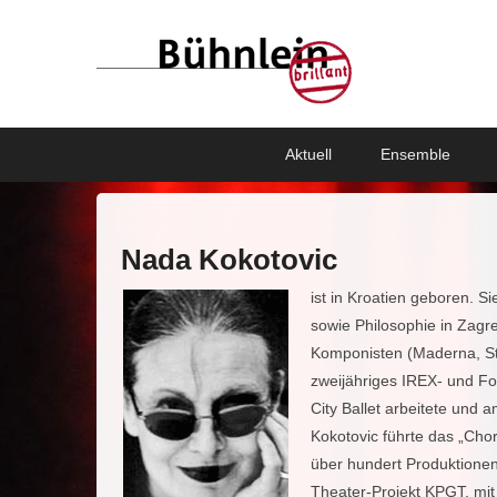
Bühnlein brillant
Freies Schauspielensemble aus Köln
Primary
Skip
Skip
Aktuell
Ensemble
menu
to
to
primary
secondary
content
content
Nada Kokotovic
ist in Kroatien geboren. S
sowie Philosophie in Zagr
Komponisten (Maderna, Sto
zweijähriges IREX- und F
City Ballet arbeitete und 
Kokotovic führte das „Chor
über hundert Produktionen.
Theater-Projekt KPGT, mit