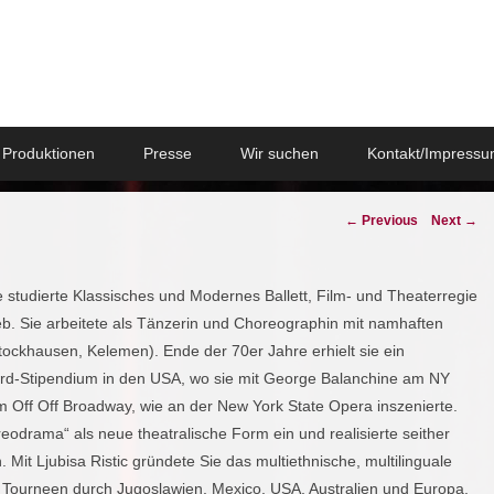
Produktionen
Presse
Wir suchen
Kontakt/Impress
Post
←
Previous
Next
→
navigation
ie studierte Klassisches und Modernes Ballett, Film- und Theaterregie
eb. Sie arbeitete als Tänzerin und Choreographin mit namhaften
ckhausen, Kelemen). Ende der 70er Jahre erhielt sie ein
ord-Stipendium in den USA, wo sie mit George Balanchine am NY
am Off Off Broadway, wie an der New York State Opera inszenierte.
eodrama“ als neue theatralische Form ein und realisierte seither
 Mit Ljubisa Ristic gründete Sie das multiethnische, multilinguale
 Tourneen durch Jugoslawien, Mexico, USA, Australien und Europa.