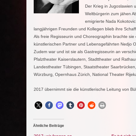
Der Krieg in Jugoslawien u
Weltbürgerin zum jähen Ab
emigrierte Nada Kokotovic
langjährigen Freunden und Kollegen blieb ihre Schaf
Als freie Regisseurin und Choreographin brachte si
künstlerischen Partner und Lebensgefährten Nedjo
Zudem war und ist sie als Gastregisseurin an versch
Pfalztheater Kaiserslautern, Stadttheater und Ratha
Landestheater Tübingen, Staatstheater Saarbrücken,
Würzburg, Opernhaus Zürich, National Theater Rijeka
2017 übernimmt sie die künstlerische Leitung von Bühn
Ähnliche Beiträge
2017: wir fangen an
Es tut sich 