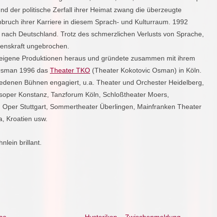
nd der politische Zerfall ihrer Heimat zwang die überzeugte
bruch ihrer Karriere in diesem Sprach- und Kulturraum. 1992
 nach Deutschland. Trotz des schmerzlichen Verlusts von Sprache,
fenskraft ungebrochen.
e eigene Produktionen heraus und gründete zusammen mit ihrem
 Osman 1996 das
Theater TKO
(Theater Kokotovic Osman) in Köln.
iedenen Bühnen engagiert, u.a. Theater und Orchester Heidelberg,
usoper Konstanz, Tanzforum Köln, Schloßtheater Moers,
 Oper Stuttgart, Sommertheater Überlingen, Mainfranken Theater
, Kroatien usw.
lein brillant.
was
Hysterikon – Zwischenmeldung