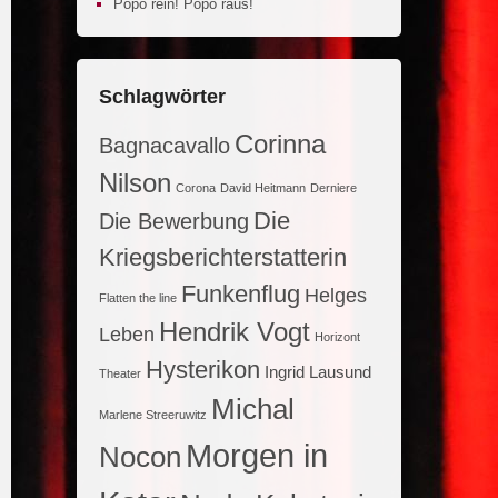
Popo rein! Popo raus!
Schlagwörter
Corinna
Bagnacavallo
Nilson
Corona
David Heitmann
Derniere
Die
Die Bewerbung
Kriegsberichterstatterin
Funkenflug
Helges
Flatten the line
Hendrik Vogt
Leben
Horizont
Hysterikon
Ingrid Lausund
Theater
Michal
Marlene Streeruwitz
Morgen in
Nocon