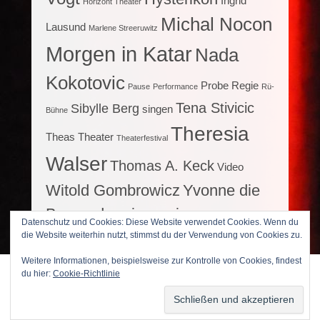
Ingrid
Horizont Theater
Michal Nocon
Lausund
Marlene Streeruwitz
Morgen in Katar
Nada
Kokotovic
Probe
Regie
Pause
Performance
Rü-
Tena Stivicic
Sibylle Berg
singen
Bühne
Theresia
Theas Theater
Theaterfestival
Walser
Thomas A. Keck
Video
Witold Gombrowicz
Yvonne die
Burgunderprinzessin
Datenschutz und Cookies: Diese Website verwendet Cookies. Wenn du
die Website weiterhin nutzt, stimmst du der Verwendung von Cookies zu.
Weitere Informationen, beispielsweise zur Kontrolle von Cookies, findest
du hier:
Cookie-Richtlinie
Copyright © 2026
Bühnlein brillant
All Rights Reserved.
Datenschutzerklärung
Theme: Catch Flames by
Catch Themes