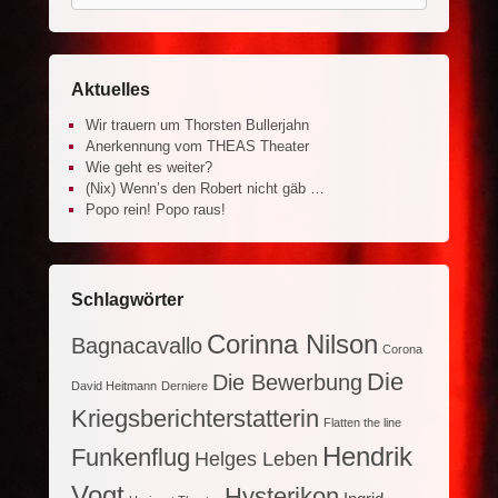
Aktuelles
Wir trauern um Thorsten Bullerjahn
Anerkennung vom THEAS Theater
Wie geht es weiter?
(Nix) Wenn’s den Robert nicht gäb …
Popo rein! Popo raus!
Schlagwörter
Corinna Nilson
Bagnacavallo
Corona
Die
Die Bewerbung
David Heitmann
Derniere
Kriegsberichterstatterin
Flatten the line
Hendrik
Funkenflug
Helges Leben
Vogt
Hysterikon