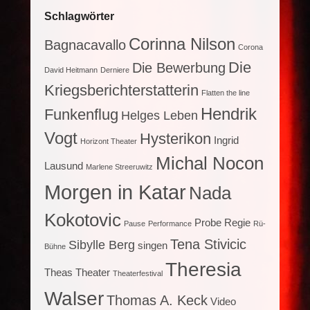
Schlagwörter
Corinna Nilson
Bagnacavallo
Corona
Die
Die Bewerbung
David Heitmann
Derniere
Kriegsberichterstatterin
Flatten the line
Hendrik
Funkenflug
Helges Leben
Vogt
Hysterikon
Ingrid
Horizont Theater
Michal Nocon
Lausund
Marlene Streeruwitz
Morgen in Katar
Nada
Kokotovic
Probe
Regie
Pause
Performance
Rü-
Tena Stivicic
Sibylle Berg
singen
Bühne
Theresia
Theas Theater
Theaterfestival
Walser
Thomas A. Keck
Video