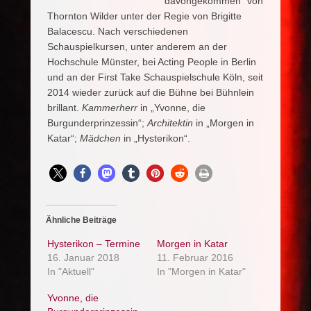
davongekommen“ von
Thornton Wilder unter der Regie von Brigitte
Balacescu. Nach verschiedenen
Schauspielkursen, unter anderem an der
Hochschule Münster, bei Acting People in Berlin
und an der First Take Schauspielschule Köln, seit
2014 wieder zurück auf die Bühne bei Bühnlein
brillant.
Kammerherr
in „Yvonne, die
Burgunderprinzessin“;
Architektin
in „Morgen in
Katar“;
Mädchen
in „Hysterikon“.
Ähnliche Beiträge
Hysterikon – Termine
Morgen in Katar
16. Januar 2018
11. Februar 2016
In "Aktuell"
In "Morgen in Katar"
Yvonne, die