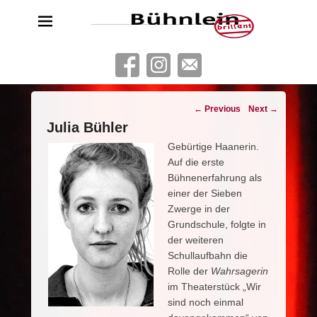
Bühnlein brillant
Freies Schauspielensemble aus Köln
Post
←
Previous
Next
→
navigation
Julia Bühler
Gebürtige Haanerin.
Auf die erste
Bühnenerfahrung als
einer der Sieben
Zwerge in der
Grundschule, folgte in
der weiteren
Schullaufbahn die
Rolle der
Wahrsagerin
im Theaterstück „Wir
sind noch einmal