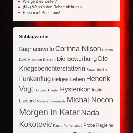
Wie geht es weiter?
(Nix) Wenn’s den Robert nicht gäb …
Popo rein! Popo raus!
Schlagwörter
Corinna Nilson
Bagnacavallo
Corona
Die
Die Bewerbung
David Heitmann
Derniere
Kriegsberichterstatterin
Flatten the line
Hendrik
Funkenflug
Helges Leben
Vogt
Hysterikon
Ingrid
Horizont Theater
Michal Nocon
Lausund
Marlene Streeruwitz
Morgen in Katar
Nada
Kokotovic
Probe
Regie
Pause
Performance
Rü-