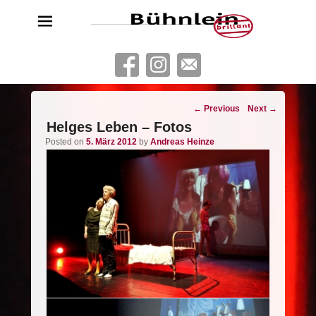
Bühnlein brillant
Freies Schauspielensemble aus Köln
Post
←
Previous
Next
→
navigation
Helges Leben – Fotos
Posted on
5. März 2012
by
Andreas Heinze