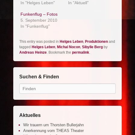
In "Helges Leben"
In "Aktuell"
Funkenflug – Fotos
5. September 2010
In "Funkenflug"
This entry was posted in
Helges Leben
,
Produktionen
and
tagged
Helges Leben
,
Michal Nocon
,
Sibylle Berg
by
Andreas Heinze
. Bookmark the
permalink
.
Suchen & Finden
Search
Aktuelles
Wir trauern um Thorsten Bullerjahn
Anerkennung vom THEAS Theater