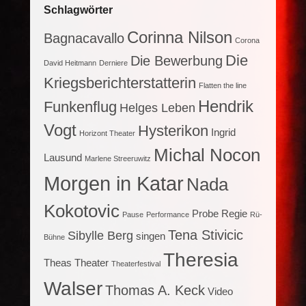
Schlagwörter
Corinna Nilson
Bagnacavallo
Corona
Die
Die Bewerbung
David Heitmann
Derniere
Kriegsberichterstatterin
Flatten the line
Hendrik
Funkenflug
Helges Leben
Vogt
Hysterikon
Ingrid
Horizont Theater
Michal Nocon
Lausund
Marlene Streeruwitz
Morgen in Katar
Nada
Kokotovic
Probe
Regie
Pause
Performance
Rü-
Tena Stivicic
Sibylle Berg
singen
Bühne
Theresia
Theas Theater
Theaterfestival
Walser
Thomas A. Keck
Video