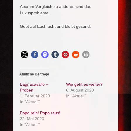
Aber im Vergleich zu anderen sind das
Luxusprobleme.
Gebt auf Euch acht und bleibt gesund.
Ähnliche Beiträge
Bagnacavallo –
Wie geht es weiter?
Proben
6. August 2020
1. Februar 2020
In "Aktuell"
In "Aktuell"
Popo rein! Popo raus!
22. Mai 2020
In "Aktuell"