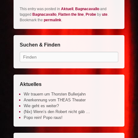
This entry was posted in
Aktuell
,
Bagnacavallo
and
tagged
Bagnacavallo
,
Flatten the line
,
Probe
by
ute
.
Bookmark the
permalink
.
Suchen & Finden
Search
Aktuelles
Wir trauern um Thorsten Bullerjahn
Anerkennung vom THEAS Theater
Wie geht es weiter?
(Nix) Wenn’s den Robert nicht gäb …
Popo rein! Popo raus!