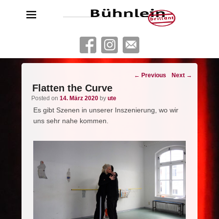
Bühnlein brillant
Freies Schauspielensemble aus Köln
Post
←
Previous
Next
→
navigation
Flatten the Curve
Posted on
14. März 2020
by
ute
Es gibt Szenen in unserer Inszenierung, wo wir
uns sehr nahe kommen.