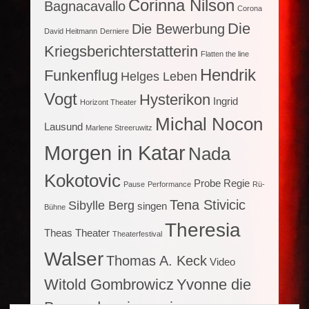
Corinna Nilson
Bagnacavallo
Corona
Die
Die Bewerbung
David Heitmann
Derniere
Kriegsberichterstatterin
Flatten the line
Hendrik
Funkenflug
Helges Leben
Vogt
Hysterikon
Ingrid
Horizont Theater
Michal Nocon
Lausund
Marlene Streeruwitz
Morgen in Katar
Nada
Kokotovic
Probe
Regie
Pause
Performance
Rü-
Tena Stivicic
Sibylle Berg
singen
Bühne
Theresia
Theas Theater
Theaterfestival
Walser
Thomas A. Keck
Video
Witold Gombrowicz
Yvonne die
Burgunderprinzessin