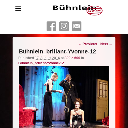
Bühnlein brillant
Freies Schauspielensemble aus Köln
Image
← Previous
Next →
navigation
Bühnlein_brillant-Yvonne-12
Published
17. August 2016
at
800 × 600
in
Bühnlein_brillant-Yvonne-12