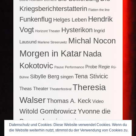
Kriegsberichterstatterin
Flatten the line
Hendrik
Funkenflug
Helges Leben
Vogt
Hysterikon
Ingrid
Horizont Theater
Michal Nocon
Lausund
Marlene Streeruwitz
Morgen in Katar
Nada
Kokotovic
Probe
Regie
Pause
Performance
Rü-
Tena Stivicic
Sibylle Berg
singen
Bühne
Theresia
Theas Theater
Theaterfestival
Walser
Thomas A. Keck
Video
Witold Gombrowicz
Yvonne die
Burgunderprinzessin
Datenschutz und Cookies: Diese Website verwendet Cookies. Wenn du
die Website weiterhin nutzt, stimmst du der Verwendung von Cookies zu.