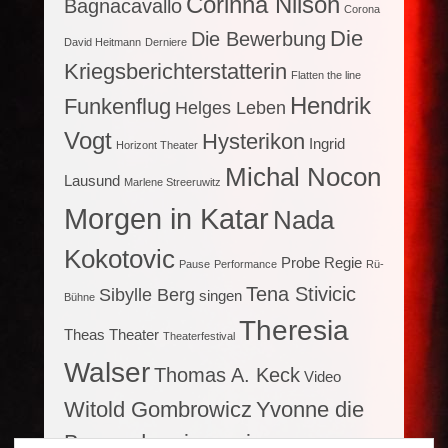
Corinna Nilson
Bagnacavallo
Corona
Die
Die Bewerbung
David Heitmann
Derniere
Kriegsberichterstatterin
Flatten the line
Hendrik
Funkenflug
Helges Leben
Vogt
Hysterikon
Ingrid
Horizont Theater
Michal Nocon
Lausund
Marlene Streeruwitz
Morgen in Katar
Nada
Kokotovic
Probe
Regie
Pause
Performance
Rü-
Tena Stivicic
Sibylle Berg
singen
Bühne
Theresia
Theas Theater
Theaterfestival
Walser
Thomas A. Keck
Video
Witold Gombrowicz
Yvonne die
Burgunderprinzessin