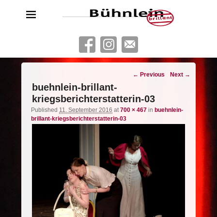
Bühnlein brillant
Freies Schauspielensemble aus Köln
Image
← Previous
Next →
navigation
buehnlein-brillant-
kriegsberichterstatterin-03
Published
11. September 2016
at
700 × 467
in
buehnlein-
brillant-kriegsberichterstatterin-03