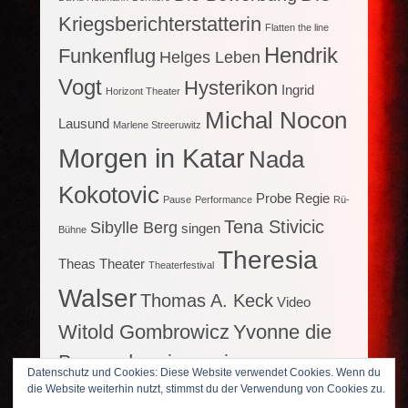
Kriegsberichterstatterin
Flatten the line
Hendrik
Funkenflug
Helges Leben
Vogt
Hysterikon
Ingrid
Horizont Theater
Michal Nocon
Lausund
Marlene Streeruwitz
Morgen in Katar
Nada
Kokotovic
Probe
Regie
Pause
Performance
Rü-
Tena Stivicic
Sibylle Berg
singen
Bühne
Theresia
Theas Theater
Theaterfestival
Walser
Thomas A. Keck
Video
Witold Gombrowicz
Yvonne die
Burgunderprinzessin
Datenschutz und Cookies: Diese Website verwendet Cookies. Wenn du
die Website weiterhin nutzt, stimmst du der Verwendung von Cookies zu.