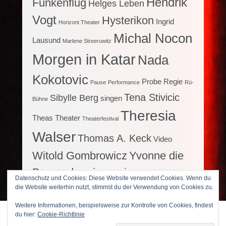
Hendrik
Funkenflug
Helges Leben
Vogt
Hysterikon
Ingrid
Horizont Theater
Michal Nocon
Lausund
Marlene Streeruwitz
Morgen in Katar
Nada
Kokotovic
Probe
Regie
Pause
Performance
Rü-
Tena Stivicic
Sibylle Berg
singen
Bühne
Theresia
Theas Theater
Theaterfestival
Walser
Thomas A. Keck
Video
Witold Gombrowicz
Yvonne die
Burgunderprinzessin
Datenschutz und Cookies: Diese Website verwendet Cookies. Wenn du
die Website weiterhin nutzt, stimmst du der Verwendung von Cookies zu.
Weitere Informationen, beispielsweise zur Kontrolle von Cookies, findest
du hier:
Cookie-Richtlinie
Copyright © 2026
Bühnlein brillant
All Rights Reserved.