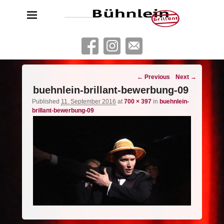
Bühnlein brillant
Freies Schauspielensemble aus Köln
Image
← Previous
Next →
navigation
buehnlein-brillant-bewerbung-09
Published
11. September 2016
at
700 × 397
in
buehnlein-
brillant-bewerbung-09