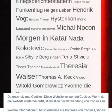
Kriegsberichterstatterin
Flatten the line
Hendrik
Funkenflug
Helges Leben
Vogt
Hysterikon
Ingrid
Horizont Theater
Michal Nocon
Lausund
Marlene Streeruwitz
Morgen in Katar
Nada
Kokotovic
Probe
Regie
Pause
Performance
Rü-
Tena Stivicic
Sibylle Berg
singen
Bühne
Theresia
Theas Theater
Theaterfestival
Walser
Thomas A. Keck
Video
Witold Gombrowicz
Yvonne die
Burgunderprinzessin
Datenschutz und Cookies: Diese Website verwendet Cookies. Wenn du
die Website weiterhin nutzt, stimmst du der Verwendung von Cookies zu.
Weitere Informationen, beispielsweise zur Kontrolle von Cookies, findest